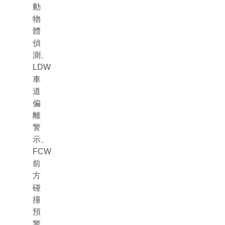
動
物
體
偵
測、
LDW
車
道
偏
離
警
示、
FCW
前
方
碰
撞
預
警、