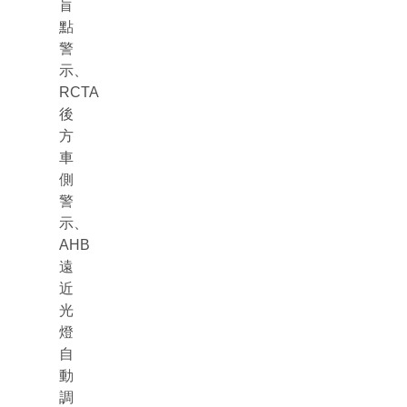
盲
點
警
示、
RCTA
後
方
車
側
警
示、
AHB
遠
近
光
燈
自
動
調