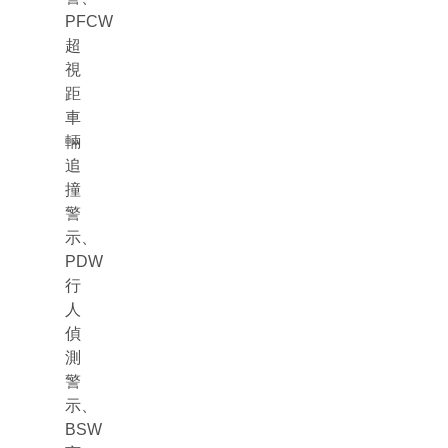
PFCW
超
視
距
車
輛
追
撞
警
示、
PDW
行
人
偵
測
警
示、
BSW