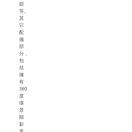
節
等。
其
它
配
備
部
分，
包
括
擁
有
360
度
環
景
顯
影
系