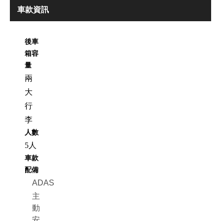
車款資訊
後車
箱容
量
兩
大
行
李
人數
5人
車款
配備
ADAS
主
動
安