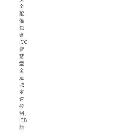
全
配
備
包
含
ICC
智
慧
型
全
速
域
定
速
控
制、
IEB
防