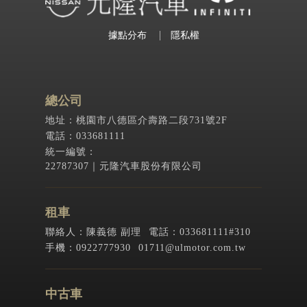
隆
租
據點分布
隱私權
車
小
客
車
總公司
租
地址：桃園市八德區介壽路二段731號2F
賃
電話：033681111
統一編號：
22787307｜元隆汽車股份有限公司
租車
聯絡人：陳義德 副理
電話：033681111#310
手機：0922777930
01711@ulmotor.com.tw
中古車