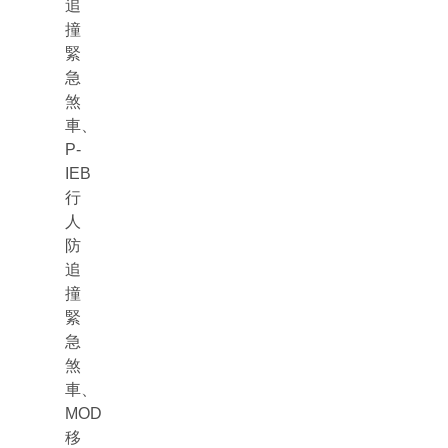
追
撞
緊
急
煞
車、
P-
IEB
行
人
防
追
撞
緊
急
煞
車、
MOD
移