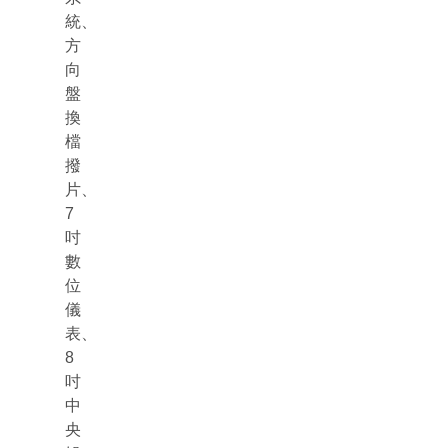
統、
方
向
盤
換
檔
撥
片、
7
吋
數
位
儀
表、
8
吋
中
央