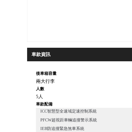
車款資訊
後車箱容量
兩大行李
人數
5人
車款配備
ICC智慧型全速域定速控制系統
PFCW超視距車輛追撞警示系統
IEB防追撞緊急煞車系統