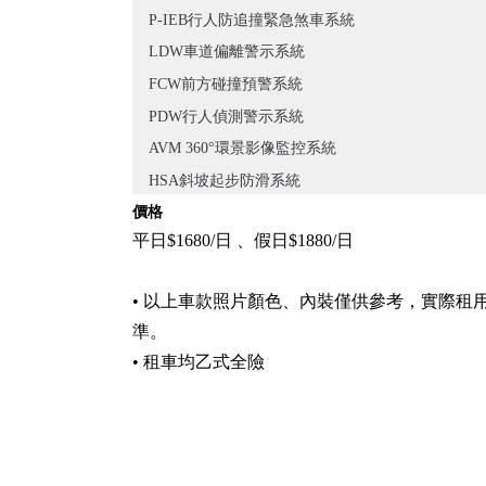
P-IEB行人防追撞緊急煞車系統
LDW車道偏離警示系統
FCW前方碰撞預警系統
PDW行人偵測警示系統
AVM 360°環景影像監控系統
HSA斜坡起步防滑系統
價格
平日$1680/日 、假日$1880/日
• 以上車款照片顏色、內裝僅供參考，實際租
準。
• 租車均乙式全險