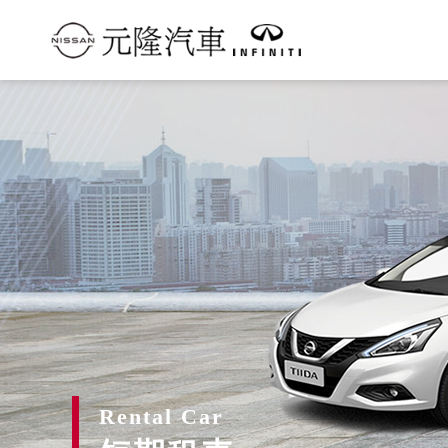
元
隆
汽
車
小
客
車
租
賃
Rental Car