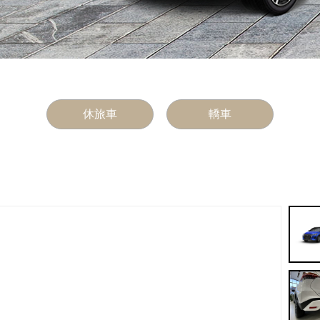
休旅車
轎車